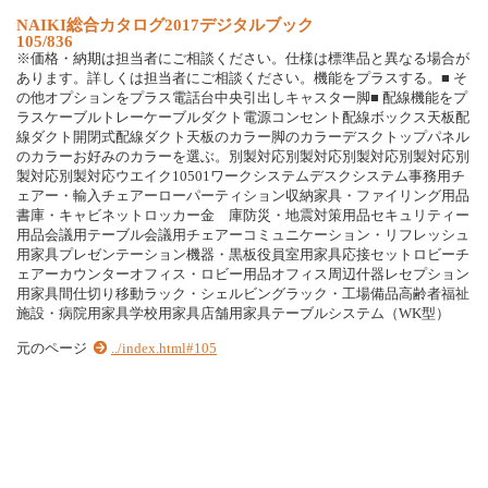
N
A
I
K
I
総
合
カ
タ
ロ
グ
2
0
1
7
デ
ジ
タ
ル
ブ
ッ
ク
105/836
※
価
格
・
納
期
は
担
当
者
に
ご
相
談
く
だ
さ
い
。
仕
様
は
標
準
品
と
異
な
る
場
合
が
あ
り
ま
す
。
詳
し
く
は
担
当
者
に
ご
相
談
く
だ
さ
い
。
機
能
を
プ
ラ
ス
す
る
。
■
そ
の
他
オ
プ
シ
ョ
ン
を
プ
ラ
ス
電
話
台
中
央
引
出
し
キ
ャ
ス
タ
ー
脚
■
配
線
機
能
を
プ
ラ
ス
ケ
ー
ブ
ル
ト
レ
ー
ケ
ー
ブ
ル
ダ
ク
ト
電
源
コ
ン
セ
ン
ト
配
線
ボ
ッ
ク
ス
天
板
配
線
ダ
ク
ト
開
閉
式
配
線
ダ
ク
ト
天
板
の
カ
ラ
ー
脚
の
カ
ラ
ー
デ
ス
ク
ト
ッ
プ
パ
ネ
ル
の
カ
ラ
ー
お
好
み
の
カ
ラ
ー
を
選
ぶ
。
別
製
対
応
別
製
対
応
別
製
対
応
別
製
対
応
別
製
対
応
別
製
対
応
ウ
エ
イ
ク
1
0
5
0
1
ワ
ー
ク
シ
ス
テ
ム
デ
ス
ク
シ
ス
テ
ム
事
務
用
チ
ェ
ア
ー
・
輸
入
チ
ェ
ア
ー
ロ
ー
パ
ー
テ
ィ
シ
ョ
ン
収
納
家
具
・
フ
ァ
イ
リ
ン
グ
用
品
書
庫
・
キ
ャ
ビ
ネ
ッ
ト
ロ
ッ
カ
ー
金
庫
防
災
・
地
震
対
策
用
品
セ
キ
ュ
リ
テ
ィ
ー
用
品
会
議
用
テ
ー
ブ
ル
会
議
用
チ
ェ
ア
ー
コ
ミ
ュ
ニ
ケ
ー
シ
ョ
ン
・
リ
フ
レ
ッ
シ
ュ
用
家
具
プ
レ
ゼ
ン
テ
ー
シ
ョ
ン
機
器
・
黒
板
役
員
室
用
家
具
応
接
セ
ッ
ト
ロ
ビ
ー
チ
ェ
ア
ー
カ
ウ
ン
タ
ー
オ
フ
ィ
ス
・
ロ
ビ
ー
用
品
オ
フ
ィ
ス
周
辺
什
器
レ
セ
プ
シ
ョ
ン
用
家
具
間
仕
切
り
移
動
ラ
ッ
ク
・
シ
ェ
ル
ビ
ン
グ
ラ
ッ
ク
・
工
場
備
品
高
齢
者
福
祉
施
設
・
病
院
用
家
具
学
校
用
家
具
店
舗
用
家
具
テ
ー
ブ
ル
シ
ス
テ
ム
（
W
K
型
）
元のページ
../index.html#105