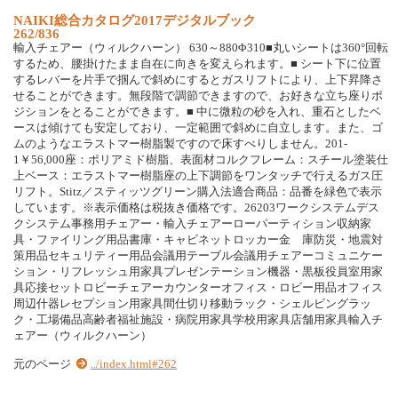
N
A
I
K
I
総
合
カ
タ
ロ
グ
2
0
1
7
デ
ジ
タ
ル
ブ
ッ
ク
262/836
輸
入
チ
ェ
ア
ー
（
ウ
ィ
ル
ク
ハ
ー
ン
）
6
3
0
～
8
8
0
Φ
3
1
0
■
丸
い
シ
ー
ト
は
3
6
0
°
回
転
す
る
た
め
、
腰
掛
け
た
ま
ま
自
在
に
向
き
を
変
え
ら
れ
ま
す
。
■
シ
ー
ト
下
に
位
置
す
る
レ
バ
ー
を
片
手
で
掴
ん
で
斜
め
に
す
る
と
ガ
ス
リ
フ
ト
に
よ
り
、
上
下
昇
降
さ
せ
る
こ
と
が
で
き
ま
す
。
無
段
階
で
調
節
で
き
ま
す
の
で
、
お
好
き
な
立
ち
座
り
ポ
ジ
シ
ョ
ン
を
と
る
こ
と
が
で
き
ま
す
。
■
中
に
微
粒
の
砂
を
入
れ
、
重
石
と
し
た
ベ
ー
ス
は
傾
け
て
も
安
定
し
て
お
り
、
一
定
範
囲
で
斜
め
に
自
立
し
ま
す
。
ま
た
、
ゴ
ム
の
よ
う
な
エ
ラ
ス
ト
マ
ー
樹
脂
製
で
す
の
で
床
す
べ
り
し
ま
せ
ん
。
2
0
1
-
1
￥
5
6
,
0
0
0
座
：
ポ
リ
ア
ミ
ド
樹
脂
、
表
面
材
コ
ル
ク
フ
レ
ー
ム
：
ス
チ
ー
ル
塗
装
仕
上
ベ
ー
ス
：
エ
ラ
ス
ト
マ
ー
樹
脂
座
の
上
下
調
節
を
ワ
ン
タ
ッ
チ
で
行
え
る
ガ
ス
圧
リ
フ
ト
。
S
t
i
t
z
／
ス
テ
ィ
ッ
ツ
グ
リ
ー
ン
購
入
法
適
合
商
品
：
品
番
を
緑
色
で
表
示
し
て
い
ま
す
。
※
表
示
価
格
は
税
抜
き
価
格
で
す
。
2
6
2
0
3
ワ
ー
ク
シ
ス
テ
ム
デ
ス
ク
シ
ス
テ
ム
事
務
用
チ
ェ
ア
ー
・
輸
入
チ
ェ
ア
ー
ロ
ー
パ
ー
テ
ィ
シ
ョ
ン
収
納
家
具
・
フ
ァ
イ
リ
ン
グ
用
品
書
庫
・
キ
ャ
ビ
ネ
ッ
ト
ロ
ッ
カ
ー
金
庫
防
災
・
地
震
対
策
用
品
セ
キ
ュ
リ
テ
ィ
ー
用
品
会
議
用
テ
ー
ブ
ル
会
議
用
チ
ェ
ア
ー
コ
ミ
ュ
ニ
ケ
ー
シ
ョ
ン
・
リ
フ
レ
ッ
シ
ュ
用
家
具
プ
レ
ゼ
ン
テ
ー
シ
ョ
ン
機
器
・
黒
板
役
員
室
用
家
具
応
接
セ
ッ
ト
ロ
ビ
ー
チ
ェ
ア
ー
カ
ウ
ン
タ
ー
オ
フ
ィ
ス
・
ロ
ビ
ー
用
品
オ
フ
ィ
ス
周
辺
什
器
レ
セ
プ
シ
ョ
ン
用
家
具
間
仕
切
り
移
動
ラ
ッ
ク
・
シ
ェ
ル
ビ
ン
グ
ラ
ッ
ク
・
工
場
備
品
高
齢
者
福
祉
施
設
・
病
院
用
家
具
学
校
用
家
具
店
舗
用
家
具
輸
入
チ
ェ
ア
ー
（
ウ
ィ
ル
ク
ハ
ー
ン
）
元のページ
../index.html#262