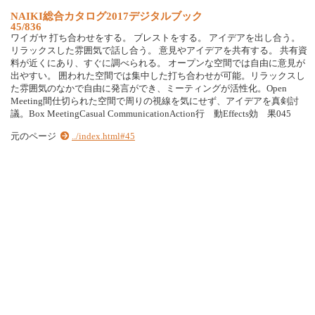
N
A
I
K
I
総
合
カ
タ
ロ
グ
2
0
1
7
デ
ジ
タ
ル
ブ
ッ
ク
45/836
ワ
イ
ガ
ヤ
打
ち
合
わ
せ
を
す
る
。
ブ
レ
ス
ト
を
す
る
。
ア
イ
デ
ア
を
出
し
合
う
。
リ
ラ
ッ
ク
ス
し
た
雰
囲
気
で
話
し
合
う
。
意
見
や
ア
イ
デ
ア
を
共
有
す
る
。
共
有
資
料
が
近
く
に
あ
り
、
す
ぐ
に
調
べ
ら
れ
る
。
オ
ー
プ
ン
な
空
間
で
は
自
由
に
意
見
が
出
や
す
い
。
囲
わ
れ
た
空
間
で
は
集
中
し
た
打
ち
合
わ
せ
が
可
能
。
リ
ラ
ッ
ク
ス
し
た
雰
囲
気
の
な
か
で
自
由
に
発
言
が
で
き
、
ミ
ー
テ
ィ
ン
グ
が
活
性
化
。
O
p
e
n
M
e
e
t
i
n
g
間
仕
切
ら
れ
た
空
間
で
周
り
の
視
線
を
気
に
せ
ず
、
ア
イ
デ
ア
を
真
剣
討
議
。
B
o
x
M
e
e
t
i
n
g
C
a
s
u
a
l
C
o
m
m
u
n
i
c
a
t
i
o
n
A
c
t
i
o
n
行
動
E
f
f
e
c
t
s
効
果
0
4
5
元のページ
../index.html#45