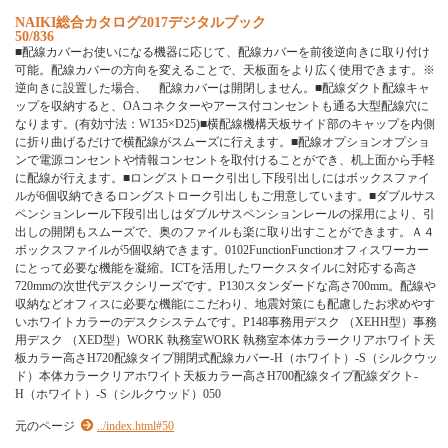
N
A
I
K
I
総
合
カ
タ
ロ
グ
2
0
1
7
デ
ジ
タ
ル
ブ
ッ
ク
50/836
■
配
線
カ
バ
ー
お
使
い
に
な
る
機
器
に
応
じ
て
、
配
線
カ
バ
ー
を
前
後
逆
向
き
に
取
り
付
け
可
能
。
配
線
カ
バ
ー
の
方
向
を
変
え
る
こ
と
で
、
天
板
面
を
よ
り
広
く
使
用
で
き
ま
す
。
※
逆
向
き
に
設
置
し
た
場
合
、
配
線
カ
バ
ー
は
開
閉
し
ま
せ
ん
。
■
配
線
ダ
ク
ト
配
線
キ
ャ
ッ
プ
を
収
納
す
る
と
、
O
A
コ
ネ
ク
タ
ー
や
ア
ー
ス
付
コ
ン
セ
ン
ト
も
通
る
大
型
配
線
穴
に
な
り
ま
す
。
(
有
効
寸
法
：
W
1
3
5
×
D
2
5
)
■
横
配
線
機
構
天
板
サ
イ
ド
部
の
キ
ャ
ッ
プ
を
内
側
に
折
り
曲
げ
る
だ
け
で
横
配
線
が
ス
ム
ー
ズ
に
行
え
ま
す
。
■
配
線
オ
プ
シ
ョ
ン
オ
プ
シ
ョ
ン
で
電
源
コ
ン
セ
ン
ト
や
情
報
コ
ン
セ
ン
ト
を
取
付
け
る
こ
と
が
で
き
、
机
上
面
か
ら
手
軽
に
配
線
が
行
え
ま
す
。
■
ロ
ン
グ
ス
ト
ロ
ー
ク
引
出
し
下
段
引
出
し
に
は
ボ
ッ
ク
ス
フ
ァ
イ
ル
が
6
個
収
納
で
き
る
ロ
ン
グ
ス
ト
ロ
ー
ク
引
出
し
も
ご
用
意
し
て
い
ま
す
。
■
ダ
ブ
ル
サ
ス
ペ
ン
シ
ョ
ン
レ
ー
ル
下
段
引
出
し
は
ダ
ブ
ル
サ
ス
ペ
ン
シ
ョ
ン
レ
ー
ル
の
採
用
に
よ
り
、
引
出
し
の
開
閉
も
ス
ム
ー
ズ
で
、
奥
の
フ
ァ
イ
ル
も
楽
に
取
り
出
す
こ
と
が
で
き
ま
す
。
Ａ
４
ボ
ッ
ク
ス
フ
ァ
イ
ル
が
5
個
収
納
で
き
ま
す
。
0
1
0
2
F
u
n
c
t
i
o
n
F
u
n
c
t
i
o
n
オ
フ
ィ
ス
ワ
ー
カ
ー
に
と
っ
て
必
要
な
機
能
を
凝
縮
。
I
C
T
を
活
用
し
た
ワ
ー
ク
ス
タ
イ
ル
に
対
応
す
る
高
さ
7
2
0
m
m
の
次
世
代
デ
ス
ク
シ
リ
ー
ズ
で
す
。
P
1
3
0
ス
タ
ン
ダ
ー
ド
な
高
さ
7
0
0
m
m
。
配
線
や
収
納
な
ど
オ
フ
ィ
ス
に
必
要
な
機
能
に
こ
だ
わ
り
、
地
震
対
策
に
も
配
慮
し
た
お
求
め
や
す
い
ホ
ワ
イ
ト
カ
ラ
ー
の
デ
ス
ク
シ
ス
テ
ム
で
す
。
P
1
4
8
事
務
用
デ
ス
ク
（
X
E
H
H
型
）
事
務
用
デ
ス
ク
（
X
E
D
型
）
W
O
R
K
執
務
室
W
O
R
K
執
務
室
本
体
カ
ラ
ー
ク
リ
ア
ホ
ワ
イ
ト
天
板
カ
ラ
ー
高
さ
H
7
2
0
配
線
タ
イ
プ
開
閉
式
配
線
カ
バ
ー
-
H
（
ホ
ワ
イ
ト
）
-
S
（
シ
ル
ク
ウ
ッ
ド
）
本
体
カ
ラ
ー
ク
リ
ア
ホ
ワ
イ
ト
天
板
カ
ラ
ー
高
さ
H
7
0
0
配
線
タ
イ
プ
配
線
ダ
ク
ト
-
H
（
ホ
ワ
イ
ト
）
-
S
（
シ
ル
ク
ウ
ッ
ド
）
0
5
0
元のページ
../index.html#50