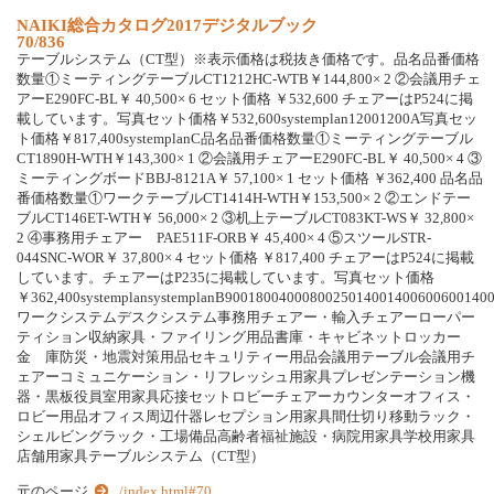
N
A
I
K
I
総
合
カ
タ
ロ
グ
2
0
1
7
デ
ジ
タ
ル
ブ
ッ
ク
70/836
テ
ー
ブ
ル
シ
ス
テ
ム
（
C
T
型
）
※
表
示
価
格
は
税
抜
き
価
格
で
す
。
品
名
品
番
価
格
数
量
①
ミ
ー
テ
ィ
ン
グ
テ
ー
ブ
ル
C
T
1
2
1
2
H
C
-
W
T
B
￥
1
4
4
,
8
0
0
×
2
②
会
議
用
チ
ェ
ア
ー
E
2
9
0
F
C
-
B
L
￥
4
0
,
5
0
0
×
6
セ
ッ
ト
価
格
￥
5
3
2
,
6
0
0
チ
ェ
ア
ー
は
P
5
2
4
に
掲
載
し
て
い
ま
す
。
写
真
セ
ッ
ト
価
格
￥
5
3
2
,
6
0
0
s
y
s
t
e
m
p
l
a
n
1
2
0
0
1
2
0
0
A
写
真
セ
ッ
ト
価
格
￥
8
1
7
,
4
0
0
s
y
s
t
e
m
p
l
a
n
C
品
名
品
番
価
格
数
量
①
ミ
ー
テ
ィ
ン
グ
テ
ー
ブ
ル
C
T
1
8
9
0
H
-
W
T
H
￥
1
4
3
,
3
0
0
×
1
②
会
議
用
チ
ェ
ア
ー
E
2
9
0
F
C
-
B
L
￥
4
0
,
5
0
0
×
4
③
ミ
ー
テ
ィ
ン
グ
ボ
ー
ド
B
B
J
-
8
1
2
1
A
￥
5
7
,
1
0
0
×
1
セ
ッ
ト
価
格
￥
3
6
2
,
4
0
0
品
名
品
番
価
格
数
量
①
ワ
ー
ク
テ
ー
ブ
ル
C
T
1
4
1
4
H
-
W
T
H
￥
1
5
3
,
5
0
0
×
2
②
エ
ン
ド
テ
ー
ブ
ル
C
T
1
4
6
E
T
-
W
T
H
￥
5
6
,
0
0
0
×
2
③
机
上
テ
ー
ブ
ル
C
T
0
8
3
K
T
-
W
S
￥
3
2
,
8
0
0
×
2
④
事
務
用
チ
ェ
ア
ー
P
A
E
5
1
1
F
-
O
R
B
￥
4
5
,
4
0
0
×
4
⑤
ス
ツ
ー
ル
S
T
R
-
0
4
4
S
N
C
-
W
O
R
￥
3
7
,
8
0
0
×
4
セ
ッ
ト
価
格
￥
8
1
7
,
4
0
0
チ
ェ
ア
ー
は
P
5
2
4
に
掲
載
し
て
い
ま
す
。
チ
ェ
ア
ー
は
P
2
3
5
に
掲
載
し
て
い
ま
す
。
写
真
セ
ッ
ト
価
格
￥
3
6
2
,
4
0
0
s
y
s
t
e
m
p
l
a
n
s
y
s
t
e
m
p
l
a
n
B
9
0
0
1
8
0
0
4
0
0
0
8
0
0
2
5
0
1
4
0
0
1
4
0
0
6
0
0
6
0
0
1
4
0
ワ
ー
ク
シ
ス
テ
ム
デ
ス
ク
シ
ス
テ
ム
事
務
用
チ
ェ
ア
ー
・
輸
入
チ
ェ
ア
ー
ロ
ー
パ
ー
テ
ィ
シ
ョ
ン
収
納
家
具
・
フ
ァ
イ
リ
ン
グ
用
品
書
庫
・
キ
ャ
ビ
ネ
ッ
ト
ロ
ッ
カ
ー
金
庫
防
災
・
地
震
対
策
用
品
セ
キ
ュ
リ
テ
ィ
ー
用
品
会
議
用
テ
ー
ブ
ル
会
議
用
チ
ェ
ア
ー
コ
ミ
ュ
ニ
ケ
ー
シ
ョ
ン
・
リ
フ
レ
ッ
シ
ュ
用
家
具
プ
レ
ゼ
ン
テ
ー
シ
ョ
ン
機
器
・
黒
板
役
員
室
用
家
具
応
接
セ
ッ
ト
ロ
ビ
ー
チ
ェ
ア
ー
カ
ウ
ン
タ
ー
オ
フ
ィ
ス
・
ロ
ビ
ー
用
品
オ
フ
ィ
ス
周
辺
什
器
レ
セ
プ
シ
ョ
ン
用
家
具
間
仕
切
り
移
動
ラ
ッ
ク
・
シ
ェ
ル
ビ
ン
グ
ラ
ッ
ク
・
工
場
備
品
高
齢
者
福
祉
施
設
・
病
院
用
家
具
学
校
用
家
具
店
舗
用
家
具
テ
ー
ブ
ル
シ
ス
テ
ム
（
C
T
型
）
元のページ
../index.html#70