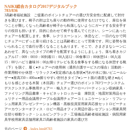
N
A
I
K
I
総
合
カ
タ
ロ
グ
2
0
1
7
デ
ジ
タ
ル
ブ
ッ
ク
783/836
3
高
齢
者
福
祉
施
設
ご
提
案
の
ポ
イ
ン
ト
チ
ェ
ア
ー
の
選
び
方
安
全
性
に
配
慮
し
て
肘
付
き
を
選
び
ま
す
。
椅
子
の
肘
は
立
ち
座
り
の
動
作
時
に
使
用
す
る
だ
け
で
な
く
、
座
位
を
保
つ
こ
と
が
難
し
く
な
っ
た
高
齢
者
が
椅
子
か
ら
転
落
し
な
い
よ
う
に
ガ
ー
ド
す
る
安
全
手
す
り
の
役
目
も
担
い
ま
す
。
目
的
に
合
わ
せ
て
椅
子
を
選
ん
で
く
だ
さ
い
。
シ
ー
ン
に
あ
っ
た
チ
ェ
ア
ー
を
配
置
し
ま
す
。
食
事
、
レ
ク
リ
エ
ー
シ
ョ
ン
、
休
息
な
ど
、
一
日
の
な
か
で
同
じ
チ
ェ
ア
ー
に
ず
っ
と
座
り
続
け
る
こ
と
は
高
齢
者
に
と
っ
て
苦
痛
で
す
。
同
じ
姿
勢
を
強
い
ら
れ
る
こ
と
で
血
行
が
悪
く
な
る
こ
と
も
あ
り
ま
す
。
そ
こ
で
、
さ
ま
ざ
ま
な
シ
ー
ン
に
あ
わ
せ
て
、
異
な
っ
た
タ
イ
プ
の
椅
子
を
配
置
す
る
よ
う
に
し
ま
し
ょ
う
。
落
ち
着
き
カ
ジ
ュ
ア
ル
1
7
：
0
0
9
：
0
0
1
0
：
0
0
到
着
1
1
：
0
0
入
浴
1
2
：
0
0
食
事
1
3
：
0
0
休
憩
1
4
：
0
0
入
浴
1
5
：
0
0
リ
ハ
ビ
リ
趣
味
1
6
：
0
0
お
帰
り
テ
レ
ビ
を
見
る
食
事
を
す
る
横
に
な
る
休
憩
す
る
靴
（
下
）
を
脱
ぐ
、
履
く
●
チ
ェ
ア
ー
の
使
用
例
（
通
所
介
護
サ
ー
ビ
ス
の
場
合
）
活
動
的
・
作
業
用
軽
や
か
休
憩
・
リ
ラ
ッ
ク
ス
●
安
定
感
の
あ
る
形
状
●
汚
れ
や
水
に
強
い
ビ
ニ
ー
ル
レ
ザ
ー
●
座
高
3
5
0
～
4
0
0
㎜
●
握
り
や
す
い
肘
付
き
タ
イ
プ
●
シ
ー
ト
面
の
適
度
な
硬
さ
●
ぬ
く
も
り
を
感
じ
さ
せ
る
木
製
（
木
目
調
）
チ
ェ
ア
ー
選
び
の
ポ
イ
ン
ト
7
8
3
ワ
ー
ク
シ
ス
テ
ム
デ
ス
ク
シ
ス
テ
ム
事
務
用
チ
ェ
ア
ー
・
輸
入
チ
ェ
ア
ー
ロ
ー
パ
ー
テ
ィ
シ
ョ
ン
収
納
家
具
・
フ
ァ
イ
リ
ン
グ
用
品
書
庫
・
キ
ャ
ビ
ネ
ッ
ト
ロ
ッ
カ
ー
金
庫
防
災
・
地
震
対
策
用
品
セ
キ
ュ
リ
テ
ィ
ー
用
品
会
議
用
テ
ー
ブ
ル
会
議
用
チ
ェ
ア
ー
コ
ミ
ュ
ニ
ケ
ー
シ
ョ
ン
・
リ
フ
レ
ッ
シ
ュ
用
家
具
プ
レ
ゼ
ン
テ
ー
シ
ョ
ン
機
器
・
黒
板
役
員
室
用
家
具
応
接
セ
ッ
ト
ロ
ビ
ー
チ
ェ
ア
ー
カ
ウ
ン
タ
ー
オ
フ
ィ
ス
・
ロ
ビ
ー
用
品
オ
フ
ィ
ス
周
辺
什
器
レ
セ
プ
シ
ョ
ン
用
家
具
間
仕
切
り
移
動
ラ
ッ
ク
・
シ
ェ
ル
ビ
ン
グ
ラ
ッ
ク
・
工
場
備
品
高
齢
者
福
祉
施
設
・
病
院
用
家
具
学
校
用
家
具
店
舗
用
家
具
2
5
高
齢
者
施
設
の
家
具
の
選
び
方
元のページ
../index.html#783