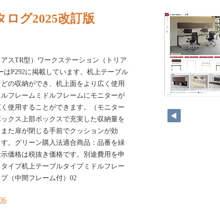
ログ2025改訂版
アスTR型）ワークステーション（トリア
チェアーはP292に掲載しています。机上テーブル
などの収納ができ、机上面をより広く使用
ドルフレームミドルフレームにモニターが
広く使用することができます。（モニター
ボックス上部ボックスで充実した収納量を
。また扉が閉じる手前でクッションが効
ます。グリーン購入法適合商品：品番を緑
表示価格は税抜き価格です。別途費用を申
スタイプ机上テーブルタイプミドルフレー
プ（中間フレーム付）02
136