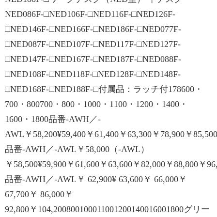
NED086F-□NED106F-□NED116F-□NED126F-
□NED146F-□NED166F-□NED186F-□NED077F-
□NED087F-□NED107F-□NED117F-□NED127F-
□NED147F-□NED167F-□NED187F-□NED088F-
□NED108F-□NED118F-□NED128F-□NED148F-
□NED168F-□NED188F-□付属品：ラッチ付178600・
700・800700・800・1000・1100・1200・1400・
1600・1800品番-AWH／-
AWL￥58,200¥59,400￥61,400￥63,300￥78,900￥85,500￥
品番-AWH／-AWL￥58,000（-AWL）
￥58,500¥59,900￥61,600￥63,600￥82,000￥88,800￥96,1
品番-AWH／-AWL￥ 62,900¥ 63,600￥ 66,000￥
67,700￥ 86,000￥
92,800￥104,200800100011001200140016001800グリー