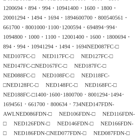
1200694・894・994・10941400・1600・1800・
20001294・1494・1694・1894600700・800540561・
661700・8001000･1100･1200594・694894･994･
1094800・1000・1100・12001400・1600・1800694・
894・994・10941294・1494・1694NED087FC-□
NED107FC-□ NED117FC-□ NED127FC-□
NED147FC-□NED167FC-□ NED187FC-□
NED088FC-□ NED108FC-□ NED118FC-
□NED128FC-□ NED148FC-□ NED168FC-□
NED188FC-□1400･1600･1800700・8001294･1494･
1694561・661700・800634・734NED147FDN-
AWLNED086FDN-□ NED106FDN-□ NED116FDN-
□ NED126FDN-□ NED146FDN-□ NED166FDN-
□ NED186FDN-□NED077FDN-□ NED087FDN-□