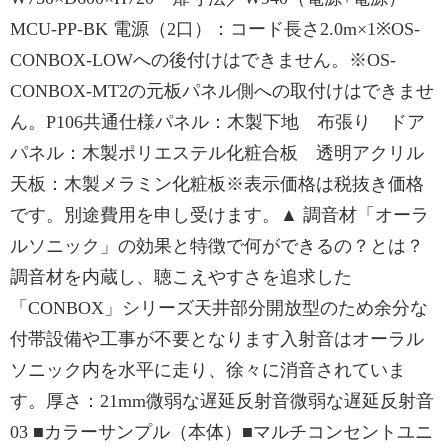
MCU-PP-BK 電源（2口）：コード長さ2.0m×1※OS-
CONBOX-LOWへの後付けはできません。※OS-
CONBOX-MT2の元板パネル側への取付けはできませ
ん。P106共通仕様パネル：木製下地 布張り ドア
パネル：木製ポリエステル化粧合板 透明アクリル
天板：木製メラミン化粧板※表示価格は税抜き価格
です。別途費用を申し受けます。▲ 調音材「オーラ
ルソニック」の効果と特徴で何ができるの？とは？
調音材を内蔵し、聴こえやすさを追求した
「CONBOX」シリーズ天井部分開放型のため余分な
付帯設備や工事が不要となります入射音はオーラル
ソニック内を水平に走り、徐々に消音されていま
す。厚さ：21mm微弱な遅延反射音微弱な遅延反射音
03 ■カラーサンプル（本体）■マルチコンセントユニ