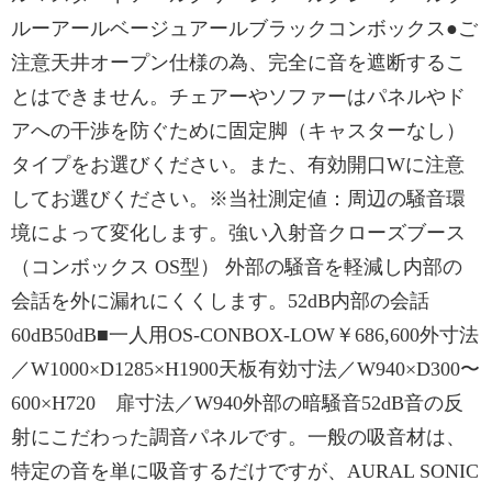
ルーアールベージュアールブラックコンボックス●ご
注意天井オープン仕様の為、完全に音を遮断するこ
とはできません。チェアーやソファーはパネルやド
アへの干渉を防ぐために固定脚（キャスターなし）
タイプをお選びください。また、有効開口Wに注意
してお選びください。※当社測定値：周辺の騒音環
境によって変化します。強い入射音クローズブース
（コンボックス OS型） 外部の騒音を軽減し内部の
会話を外に漏れにくくします。52dB内部の会話
60dB50dB■一人用OS-CONBOX-LOW￥686,600外寸法
／W1000×D1285×H1900天板有効寸法／W940×D300〜
600×H720 扉寸法／W940外部の暗騒音52dB音の反
射にこだわった調音パネルです。一般の吸音材は、
特定の音を単に吸音するだけですが、AURAL SONIC