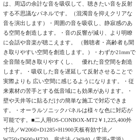
は、周辺の余計な音を吸収して、聴きたい音を反射
する不思議なパネルです。（混濁音を抑えクリアな
音を演出します）・周囲の音を吸収し、静寂感のあ
る空間を創造します。・音の反響が減り、より明瞭
に会話や音楽が聴こえます。 （難聴者・高齢者も聞
き取りやすい空間を創造します。）・わずか21mmで
全音階を聞き取りやすくし、 優れた音空間を創造
します。・吸収した音を遅延して反射させることで
実際よりも 広い空間に感じるようになります。・従
来素材の苦手とする低音域にも効果があります。・
壁や天井等に貼るだけの簡単な施工で対応できま
す。・オーラルソニックパネルは様々な色に対応が
可能です。■二人用OS-CONBOX-MT2￥1,225,400外
寸法／W2060×D1285×H1900天板有効寸法／
W750×D600×H720 扉寸法／W940（電源+電源）