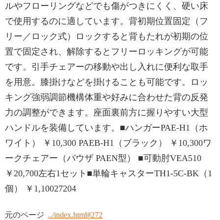
ルやフローリングなどでも傷がつきにくく、硬い床
で使用するのに適しています。背初期位置固定（フ
リー／ロック式）ロックすると背もたれが初期の位
置で固定され、解除するとフリーロッキングが可能
です。引手チェアーの移動や出し入れに便利な取手
を用意。膝掛けなどを掛けることも可能です。ロッ
キング強弱調節機構体重や好みに合わせた背の反発
力の調整ができます。座面裏前方に握りやすい大型
ハンドルを装備しています。■ハンガーPAE-H1（ホ
ワイト） ￥10,300 PAEB-H1（ブラック） ￥10,300ワ
ークチェアー（パウザ PAEN型） ■可動肘VEA510
￥20,700左右1セット■単輪キャスターTH1-5C-BK（1
個） ￥1,10027204
元のページ
../index.html#272