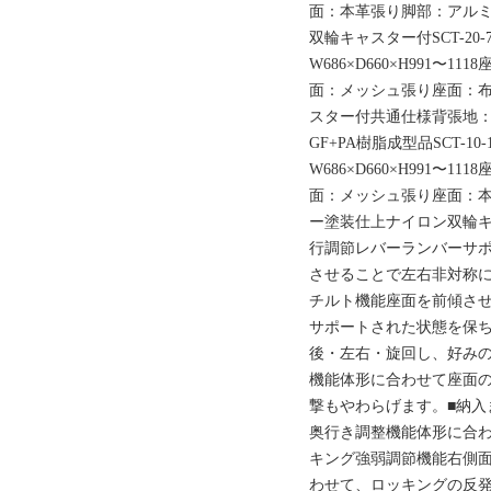
面：本革張り脚部：アル
双輪キャスター付SCT-20-71
W686×D660×H991〜111
面：メッシュ張り座面：
スター付共通仕様背張地
GF+PA樹脂成型品SCT-10-1
W686×D660×H991〜111
面：メッシュ張り座面：
ー塗装仕上ナイロン双輪キ
行調節レバーランバーサ
させることで左右非対称
チルト機能座面を前傾さ
サポートされた状態を保
後・左右・旋回し、好み
機能体形に合わせて座面
撃もやわらげます。■納入
奥行き調整機能体形に合
キング強弱調節機能右側
わせて、ロッキングの反