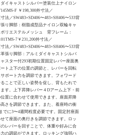
ミダイキャストシルバー塗装仕上ナイロン
45MS-F ￥198,300外寸法／
8座寸法／SW483×SD406〜483×SH406〜533背
布張り脚部：樹脂成型品ナイロン双輪キャ
：ポリエステルメッシュ 背フレーム：
01TMS-7￥231,200外寸法／
8座寸法／SW483×SD406〜483×SH406〜533背
本革張り脚部：アルミダイキャストシルバ
ャスター付293初期位置固定レバー座面奥
ポート上下の位置の調節と、レバーを回転
にサポート力を調節できます。フォワード
せることで正しい姿勢を促し、背もたれで
ちます。上下昇降レバー４Dアーム上下・前
の位置に合わせて使用できます。座面昇降
の高さを調節できます。また、着座時の衝
までに3〜4週間程度必要です。固定肘座面
わせて座面の奥行きを調節できます。ロッ
面のレバーを回すことで、体重や好みに合
発力の調節ができます。ロッキング強弱ハ