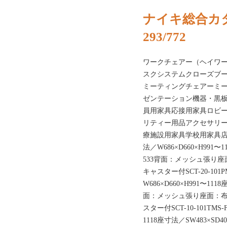
ナイキ総合カタ
293/772
ワークチェアー（ヘイワー
スクシステムクローズブ
ミーティングチェアーミ
ゼンテーション機器・黒
員用家具応接用家具ロビ
リティー用品アクセサリ
療施設用家具学校用家具店舗用家具
法／W686×D660×H991〜1
533背面：メッシュ張り
キャスター付SCT-20-101P
W686×D660×H991〜111
面：メッシュ張り座面：
スター付SCT-10-101TMS-
1118座寸法／SW483×SD