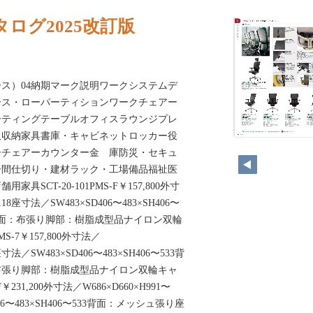
ログ2025改訂版
ス）04納期マーク説明ワークシステムデ
ース・ローパーティションワークチェアー
ーティングテーブルオフィスラウンジプレ
板収納家具書庫・キャビネットロッカー役
ーチェアーカウンター金 庫防災・セキュ
ー間仕切り・建材ラック・工場備品福祉医
SCT-20-101PMS-F￥157,800外寸
118座寸法／SW483×SD406〜483×SH406〜
座面：布張り脚部：樹脂成型品ナイロン双輪
MS-7￥157,800外寸法／
8座寸法／SW483×SD406〜483×SH406〜533背
布張り脚部：樹脂成型品ナイロン双輪キャ
F￥231,200外寸法／W686×D660×H991〜
406〜483×SH406〜533背面：メッシュ張り座