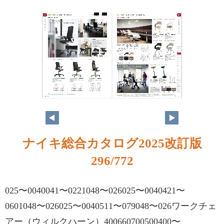
ナイキ総合カタログ2025改訂版
296/772
025〜0040041〜0221048〜026025〜0040421〜
0601048〜026025〜0040511〜079048〜026ワークチェ
アー（ウィルクハーン）400660700500400〜