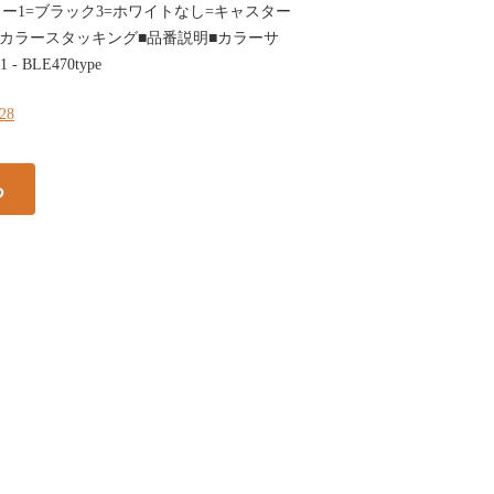
ー1=ブラック3=ホワイトなし=キャスター
地カラースタッキング■品番説明■カラーサ
- BLE470type
328
る