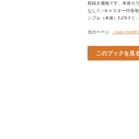
税抜き価格です。本体カラ
なし C =キャスター付張
ンプル（本体）E470 F C - 1 
元のページ
../index.html#
このブックを見