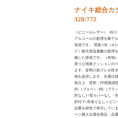
ナイキ総合カタ
328/772
（ビニールレザー） -BL
アルコールの処理を耐ア
張地です。 背面-OR（オ
ク）耐次亜塩素酸の処理
施した張地です。（布地
座り心地座クッションの
ます。姿勢の前ズレを防
地を提供します。共通仕様
装仕上 背部：PP樹脂成型
BL（ブルー）-BK（ブラッ
肘なし1=背カバーなし・
肘付 F=布張りなし＝ビ
品番を緑色で表示してい
ーン購入法適合商品：品