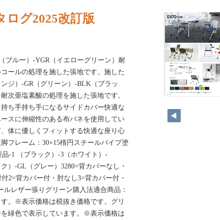
ログ2025改訂版
U（ブルー）-YGR（イエローグリーン）耐
ルコールの処理を施した張地です。施した
レンジ）-GR（グリーン）-BLK（ブラッ
を耐次亜塩素酸の処理を施した張地です。
）持ち手持ち手になるサイドカバー快適な
ベースに伸縮性のある布バネを使用してい
ぎ、体に優しくフィットする快適な座り心
脚フレーム：30×15楕円スチールパイプ塗
品-1 （ブラック）-3（ホワイト）-
ク）-GL（グレー）3280=背カバーなし・
肘付2=背カバー付・肘なし3=背カバー付・
ニールレザー張りグリーン購入法適合商品：
ます。※表示価格は税抜き価格です。グリ
番を緑色で表示しています。※表示価格は