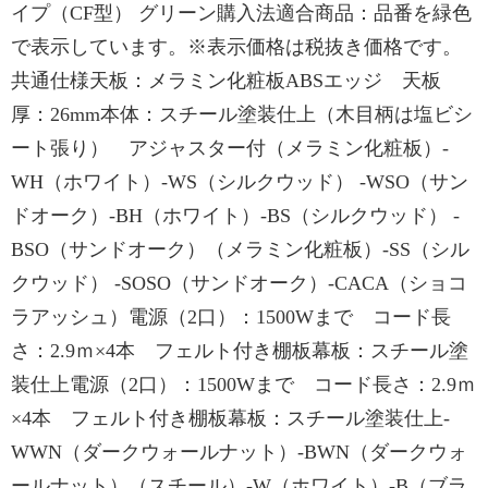
イプ（CF型） グリーン購入法適合商品：品番を緑色
で表示しています。※表示価格は税抜き価格です。
共通仕様天板：メラミン化粧板ABSエッジ 天板
厚：26mm本体：スチール塗装仕上（木目柄は塩ビシ
ート張り） アジャスター付（メラミン化粧板）-
WH（ホワイト）-WS（シルクウッド） -WSO（サン
ドオーク）-BH（ホワイト）-BS（シルクウッド） -
BSO（サンドオーク）（メラミン化粧板）-SS（シル
クウッド） -SOSO（サンドオーク）-CACA（ショコ
ラアッシュ）電源（2口）：1500Wまで コード長
さ：2.9ｍ×4本 フェルト付き棚板幕板：スチール塗
装仕上電源（2口）：1500Wまで コード長さ：2.9ｍ
×4本 フェルト付き棚板幕板：スチール塗装仕上-
WWN（ダークウォールナット）-BWN（ダークウォ
ールナット）（スチール）-W（ホワイト）-B（ブラ