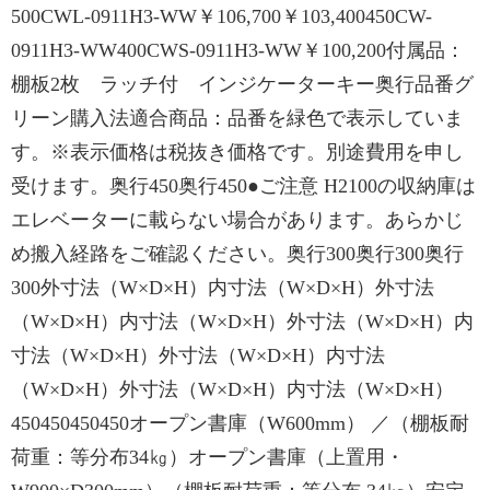
500CWL-0911H3-WW￥106,700￥103,400450CW-
0911H3-WW400CWS-0911H3-WW￥100,200付属品：
棚板2枚 ラッチ付 インジケーターキー奥行品番グ
リーン購入法適合商品：品番を緑色で表示していま
す。※表示価格は税抜き価格です。別途費用を申し
受けます。奥行450奥行450●ご注意 H2100の収納庫は
エレベーターに載らない場合があります。あらかじ
め搬入経路をご確認ください。奥行300奥行300奥行
300外寸法（W×D×H）内寸法（W×D×H）外寸法
（W×D×H）内寸法（W×D×H）外寸法（W×D×H）内
寸法（W×D×H）外寸法（W×D×H）内寸法
（W×D×H）外寸法（W×D×H）内寸法（W×D×H）
450450450450オープン書庫（W600mm） ／（棚板耐
荷重：等分布34㎏）オープン書庫（上置用・