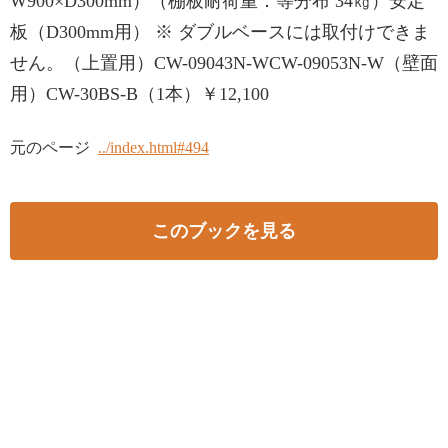
W900×D300mm）（棚板耐荷重：等分布 34㎏）安定
板（D300mm用） ※ ダブルベースには取付けできま
せん。（上置用）CW-09043N-WCW-09053N-W（壁面
用）CW-30BS-B（1本）￥12,100
元のページ
../index.html#494
このブックを見る