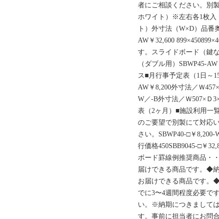
者にご相談ください。別製
ホワイト）※左右各1枚入（
ト）外寸法（W×D）品番奥行450S
AW￥32,600 899×45
す。スライドボード（鍵な
（ダブル用）SBWP45-AW
ス■月行事予定表（1日～15
AW￥8,200外寸法／Ｗ457×
W／-B外寸法／Ｗ507×Ｄ
表（2ヶ月）■施設利用一
のご要望で別製にて対応
さい。SBWP40-□￥8,200
行価格450SBB9045-□￥32,
ボード罫線例推奨商品・・
届けできる商品です。◆納
お届けできる商品です。◆
でに3〜4週間程度必要で
い。※納期につきまして
す。事前に担当者にお問合