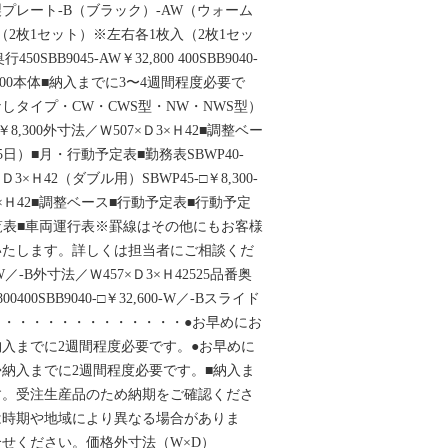
プレート-B（ブラック）-AW（ウォーム
2枚1セット）※左右各1枚入（2枚1セッ
BB9045-AW￥32,800 400SBB9040-
0899×400本体■納入までに3〜4週間程度必要で
しタイプ・CW・CWS型・NW・NWS型）
￥8,300外寸法／Ｗ507×Ｄ3×Ｈ42■調整ベー
日）■月・行動予定表■勤務表SBWP40-
Ｄ3×Ｈ42（ダブル用）SBWP45-□￥8,300-
3×Ｈ42■調整ベース■行動予定表■行動予定
覧表■車両運行表※罫線はその他にもお客様
いたします。詳しくは担当者にご相談くだ
-W／-B外寸法／Ｗ457×Ｄ3×Ｈ42525品番奥
800400SBB9040-□￥32,600-W／-Bスライド
・・・・・・・・・・・・・●お早めにお
入までに2週間程度必要です。●お早めに
納入までに2週間程度必要です。■納入ま
す。受注生産品のため納期をご確認くださ
は時期や地域により異なる場合がありま
せください。価格外寸法（W×D）