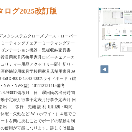
ログ2025改訂版
ステムデスクシステムクローズブース・ローパー
ーミーティングチェアーミーティングテー
レゼンテーション機器・黒板収納家具書
ー役員用家具応接用家具ロビーチェアーカ
キュリティー用品アクセサリー間仕切り・
医療施設用家具学校用家具店舗用家具09
50Ｄ400Ｄ450Ｄ400スライドボード（鍵
W・NWS型）101112131415備考
25262728293031備考月 日 曜日氏名出発時間
予定表月行事予定表月行事予定表月 日
 名出 張行 先施 設 利 用用務・時間
休暇・欠勤など-W（ホワイト）４連でご
レートを間に挟むことでボードの移動を制
ての使用が可能になります。詳しくは担当