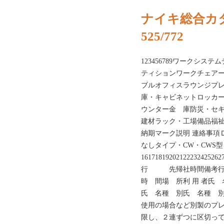
ナイキ総合カタ
525/772
123456789ワークシ
ティションワークチェア
ブルオフィスラウンジプ
庫・キャビネットロッカ
ウンター金 庫防災・セ
建材ラック・工場備品福祉
納期マーク説明 連絡事項Ｄ4
なしタイプ・CW・CWS型・N
161718192021222324
行 先帰社時間備考行動
時 間場 所利 用 者氏
氏 名種 別氏 名種 別
使用の場合など別製のプ
限し、２連ずつに区切っ