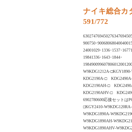
ナイキ総合カタ
591/772
6302747694502763476
900750･9006806804004001
24001029･1336･1537･1677
19841336･1643･1844･
19849009960780601200120
W9KDG1212A-□KGY1890
KDG2190A-□ KDG2490
KDG2190AH-□ KDG249
KDG2190AHV-□ KD
6902780600応接セットは
□KGY2410-W9KDG120RA
W9KDG1890A-W9KDG219
W9KDG1890AH-W9KDG21
W9KDG1890AHV-W9KDG