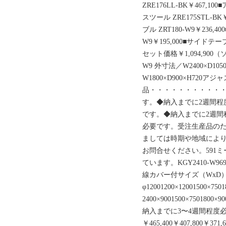
ZRE176LL-BK￥467,100
スツール ZRE175STL-BK￥
ブル ZRT180-W9￥236,4
W9￥195,000■サイドテーブ
セット価格￥1,094,900
W9 外寸法／W2400×D105
W1800×D900×H720ア
品・・・・・・・・・・・
す。◆納入までに2週間程
です。◆納入までに2週間
必要です。受注生産品の
ましては時期や地域によ
お問合せください。591ミ
ています。KGY2410-W
線カバー付サイズ（WxD
φ12001200×12001500×7501
2400×9001500×7501800×90
納入までに3〜4週間程度
￥465,400￥407,800￥371,6