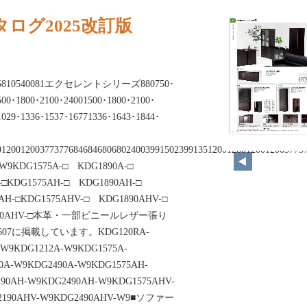
ログ2025改訂版
94505810540081エクセレントシリーズ880750･
500･1800･2100･24001500･1800･2100･
1029･1336･1537･16771336･1643･1844･
012001200377377684684680680240039915023991351200120012001200377
-W9KDG1575A-□ KDG1890A-□
A-□KDG1575AH-□ KDG1890AH-□
0AH-□KDG1575AHV-□ KDG1890AHV-□
G2490AHV-□本革・一部ビニールレザー張り
P607に掲載しています。KDG120RA-
-W9KDG1212A-W9KDG1575A-
0A-W9KDG2490A-W9KDG1575AH-
90AH-W9KDG2490AH-W9KDG1575AHV-
2190AHV-W9KDG2490AHV-W9■ソファー