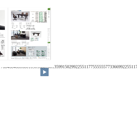
377684684680680105018007801359915029922551177555555773366992255