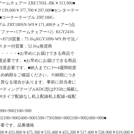
■アームチェアー ZRE176SL-BK￥313,900■
139,600￥377,700￥297,600■センターテー
00■コーナーテーブル ZRT180C-
ル ZRT180SN-W9￥171,400チェアー3点
（ソファー×1アームチェアー×2）KGY2410-
0×H720質量：75.0㎏KGY1890-W9 外寸法／
ジャスター付質量：52.0㎏推奨商
・・・・●お早めにお届けできる商品で
度必要です。●お早めにお届けできる商品
程度必要です。■納入までに3〜4週間程度
ため納期をご確認ください。※納期につき
り異なる場合があります。事前に担当者に
ーティングテーブルKDG型はP358に掲載し
9690タイプ配線なし机上配線机上配線+縦配
）
800×9002100×900
02100×9002400×9001500×7501800×9002100×9002400×900■
必要です。品番価格
00￥433,800￥475,300￥535,400￥455,200￥517,400￥558,900￥619,000￥