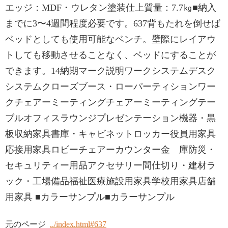
エッジ：MDF・ウレタン塗装仕上質量：7.7㎏■納入
までに3〜4週間程度必要です。637背もたれを倒せば
ベッドとしても使用可能なベンチ。壁際にレイアウ
トしても移動させることなく、ベッドにすることが
できます。14納期マーク説明ワークシステムデスク
システムクローズブース・ローパーティションワー
クチェアーミーティングチェアーミーティングテー
ブルオフィスラウンジプレゼンテーション機器・黒
板収納家具書庫・キャビネットロッカー役員用家具
応接用家具ロビーチェアーカウンター金 庫防災・
セキュリティー用品アクセサリー間仕切り・建材ラ
ック・工場備品福祉医療施設用家具学校用家具店舗
用家具 ■カラーサンプル■カラーサンプル
元のページ
../index.html#637