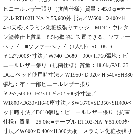
ビニールレザー張り（抗菌仕様）質量：45.0㎏■テー
ブル RT102H-NA ￥55,600外寸法／Ｗ600×Ｄ400×Ｈ
420天板:メラミン化粧板張りエッジ：MDF・ウレタ
ン塗装仕上質量：8.5㎏壁際に設置できる、ソファー
ベッド。■ソファーベッド（1人掛）RC1081S-□
￥127,900外寸法／Ｗ740×D680・900×H760張地：ビ
ニールレザー張り（抗菌仕様）質量：18.6㎏FAL-33-
DGL ベッド使用時寸法／Ｗ1960×Ｄ920×Ｈ540×SH380
張地：布・一部ビニールレザー張り
￥267,600RC1623-□ ￥202,500外寸法／
W1800×D630×H640座寸法／SW1670×SD350×SH400ベ
ッド時寸法／D610張地：ビニールレザー張り（抗菌
仕様）質量：25.0㎏■テーブル RT102-NA ￥51,000外
寸法／Ｗ600×Ｄ400×Ｈ300天板：メラミン化粧板張り