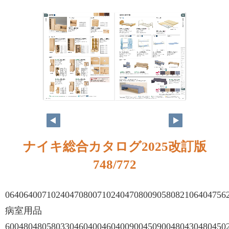
ナイキ総合カタログ2025改訂版
748/772
064064007102404708007102404708009058082106404756
病室用品
600480480580330460400460400900450900480430480450