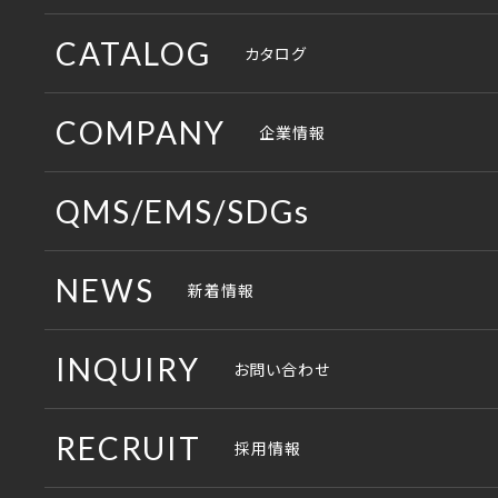
ワークスペース
CATALOG
カタログ
コミュニケーションスペース
総合カタログ
COMPANY
企業情報
収納スペース
納入例集
コンセプト
QMS/EMS/SDGs
役員・応接スペース
製品パンフレット
企画・開発部門
QMS
NEWS
新着情報
ロビースペース
その他のパンフレット
生産部門
EMS
製造現場
INQUIRY
お問い合わせ
販売部門
SDGs
取説・組説ダウンロード
各事業所の地図
RECRUIT
採用情報
沿革