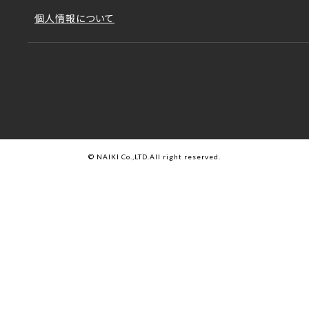
合鍵の注文
会社概要
個人情報について
補修部品の注文
アクセス
JOIFA番号
© NAIKI Co.,LTD.All right reserved.