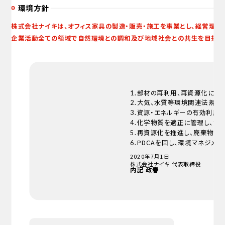
環境方針
株式会社ナイキは、オフィス家具の製造・販売・施工を事業とし、経営理念
企業活動全ての領域で自然環境との調和及び地域社会との共生を目指す
部材の再利用、再資源化に配慮
1.
大気、水質等環境関連法規及
2.
資源・エネルギーの有効利用
3.
化学物質を適正に管理し、汚
4.
再資源化を推進し、廃棄物の
5.
PDCAを回し、環境マネジメ
6.
2020年7月1日
株式会社ナイキ 代表取締役
内記 政春