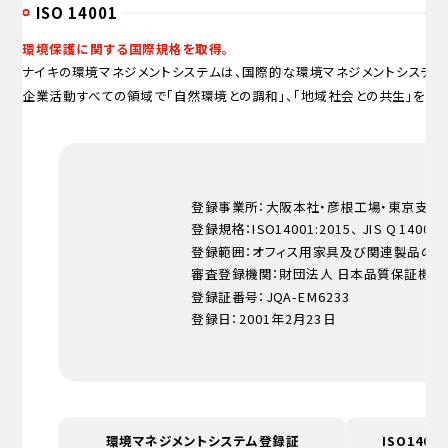
ISO 14001
環境保護に関する国際規格を取得。
ナイキの環境マネジメントシステムは、国際的な環境マネジメントシステム規
企業活動すべての領域で「自然環境との調和」、「地域社会との共生」を目指
登録事業所：大阪本社・彦根工場・東京支社
登録規格：ISO14001:2015、 JIS Q 14001:
登録範囲：オフィス用家具及び関連製品の設
審査登録機関：財団法人 日本品質保証機構
登録証番号：JQA-EM6233
登録日：2001年2月23日
環境マネジメントシステム登録証
ISO1400