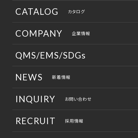
ワークスペース
CATALOG
カタログ
コミュニケーションスペース
総合カタログ
COMPANY
企業情報
収納スペース
納入例集
コンセプト
QMS/EMS/SDGs
役員・応接スペース
製品パンフレット
企画・開発部門
QMS
NEWS
新着情報
ロビースペース
その他のパンフレット
生産部門
EMS
製造現場
INQUIRY
お問い合わせ
販売部門
SDGs
取説・組説ダウンロード
各事業所の地図
RECRUIT
採用情報
沿革
合鍵の注文